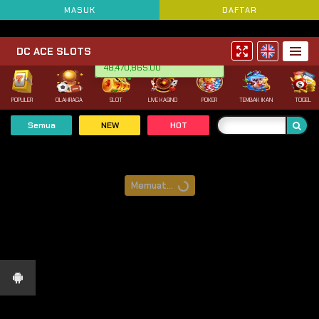
MASUK
DAFTAR
Selamat Datang di situs Agenspin, pastikan selalu a
DC ACE SLOTS
nix18** Setor Dana IDR2
48,470,865.00
POPULER
OLAHRAGA
SLOT
LIVE KASINO
POKER
TEMBAK IKAN
TOGEL
Semua
NEW
HOT
Memuat...