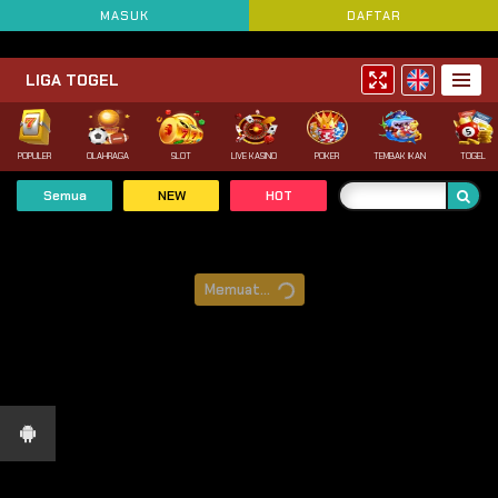
MASUK
DAFTAR
Selamat Datang di situs Agenspin, pastikan
LIGA TOGEL
POPULER
OLAHRAGA
SLOT
LIVE KASINO
POKER
TEMBAK IKAN
TOGEL
Semua
NEW
HOT
Memuat...