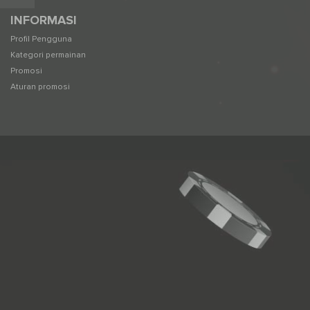
INFORMASI
Profil Pengguna
Kategori permainan
Promosi
Aturan promosi