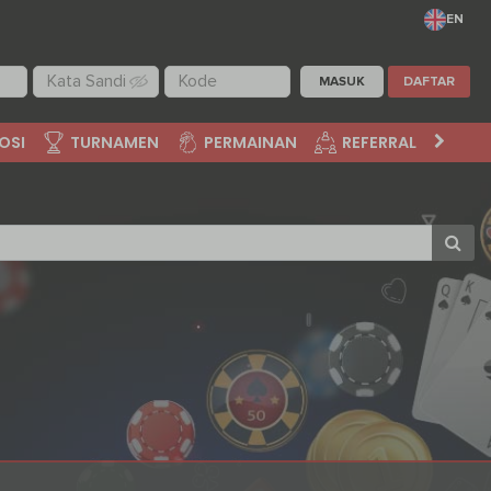
EN
Selama
MASUK
DAFTAR
OSI
TURNAMEN
PERMAINAN
REFERRAL