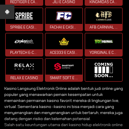
REDTIGER E CASINO
JILI E CASINO
KINGMIDAS CASINO
SPRIBE E CASINO
FACHAI E CASINO
AFB CARNIVAL E-CASINO
PLAYTECH E-CASINO
ACE333 E CASINO
YORIGINAL E CASINO
RELAX E CASINO
SMART SOFT E CASINO
Kasino Langsung Elektronik Online adalah bentuk judi online yang
populer yang menawarkan pemain kesempatan untuk
memainkan permainan kasino favorit mereka di lingkungan live,
virtual. Sementara kasino -kasino ini bisa menjadi cara yang
menyenangkan dan menyenangkan untuk bertaruh, mereka juga
datang dengan risiko dan kelemahan potensial.
Salah satu keuntungan utama dari kasino hidup elektronik online