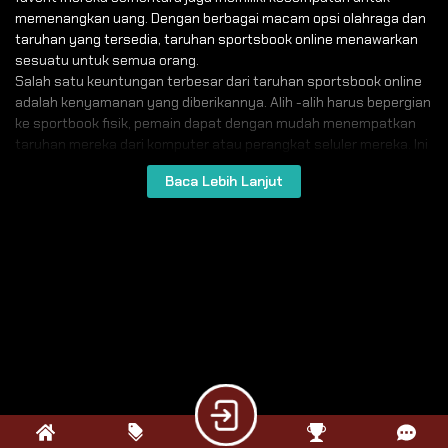
memenangkan uang. Dengan berbagai macam opsi olahraga dan
taruhan yang tersedia, taruhan sportsbook online menawarkan
sesuatu untuk semua orang.
Salah satu keuntungan terbesar dari taruhan sportsbook online
adalah kenyamanan yang diberikannya. Alih -alih harus bepergian
ke sportbook fisik, pemain dapat dengan mudah menempatkan
taruhan mereka dari komputer atau perangkat seluler mereka. Ini
berarti bahwa mereka dapat bertaruh pada olahraga dan tim
Baca Lebih Lanjut
favorit mereka dari mana saja, kapan saja.
Keuntungan lain dari taruhan sportsbook online adalah berbagai
olahraga dan acara yang tersedia untuk dipertahankan. Sebagian
besar sportsbook online menawarkan berbagai olahraga,
termasuk yang populer seperti sepak bola, bola basket, dan
baseball, serta olahraga khusus seperti tenis meja dan esports.
Selain itu, pemain dapat bertaruh pada berbagai acara dalam
setiap olahraga, termasuk permainan individu, playoff, dan
kejuaraan.
Online Sportsbooks juga menawarkan berbagai opsi taruhan, dari
taruhan uang sederhana hingga parlay dan penggoda yang lebih
kompleks. Ini memungkinkan pemain untuk memilih opsi taruhan
yang paling sesuai dengan strategi dan tingkat risiko mereka.