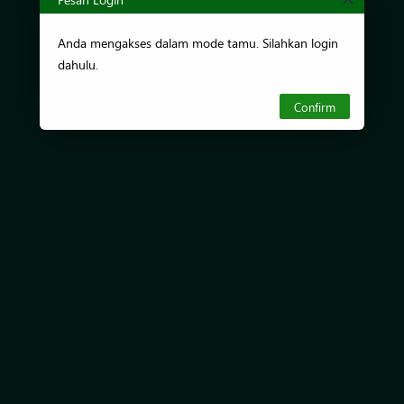
Anda mengakses dalam mode tamu. Silahkan login
dahulu.
Confirm