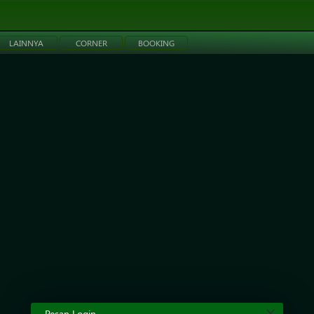
LAINNYA
CORNER
BOOKING
Pesan Login