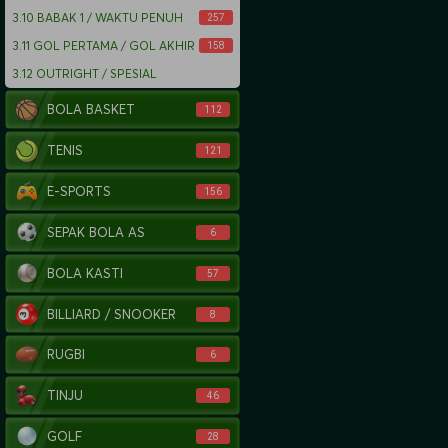
3.10
BABAK 1 / WAKTU PENUH
257
3.11
GOL PERTAMA / GOL AKHIR
158
3.12
OUTRIGHT / SPESIAL
BOLA BASKET
112
TENIS
121
E-SPORTS
156
SEPAK BOLA AS
6
BOLA KASTI
57
BILLIARD / SNOOKER
8
RUGBI
6
TINJU
46
GOLF
28