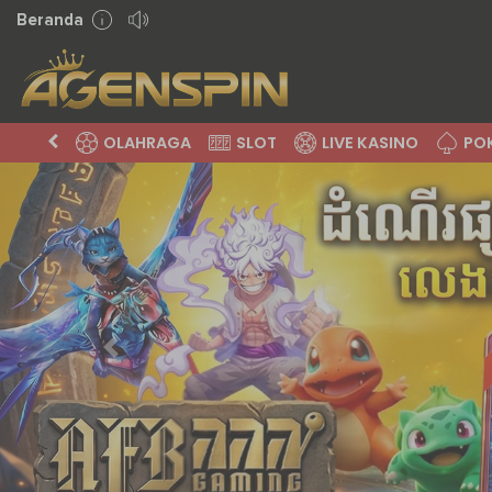
Beranda
OLAHRAGA
SLOT
LIVE KASINO
PO
Sebelumnya