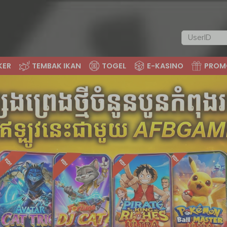
KER
TEMBAK IKAN
TOGEL
E-KASINO
PROM