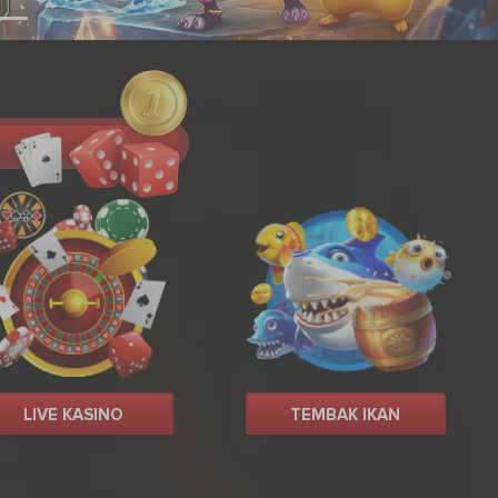
LIVE KASINO
TEMBAK IKAN