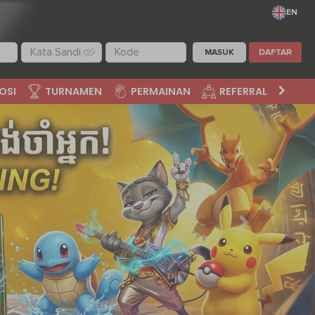
Selamat Datang di sit
EN
MASUK
DAFTAR
OSI
TURNAMEN
PERMAINAN
REFERRAL
Selanjutnya