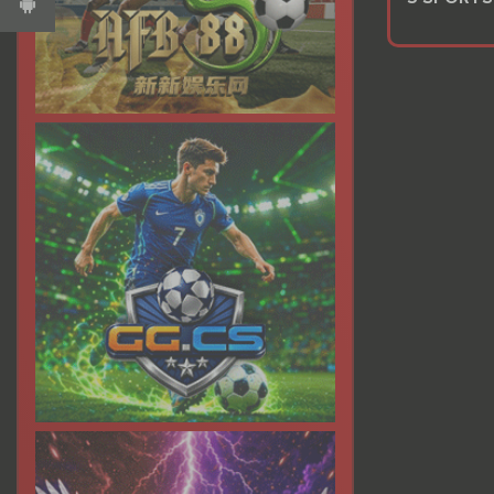
5 SPORTS